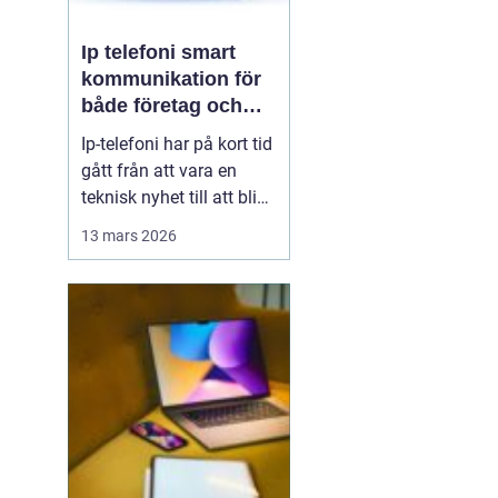
Ip telefoni smart
kommunikation för
både företag och
privatpersoner
Ip-telefoni har på kort tid
gått från att vara en
teknisk nyhet till att bli
ett naturligt val för
13 mars 2026
många företag och hem.
När kopparnätet stängs
ner och mobilen tar över
vår vardag behövs
flexibla lösningar som
kombinerar klassisk
telefoni med modern...