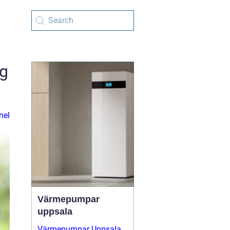
ig
nel
Värmepumpar
uppsala
Värmepumpar Uppsala