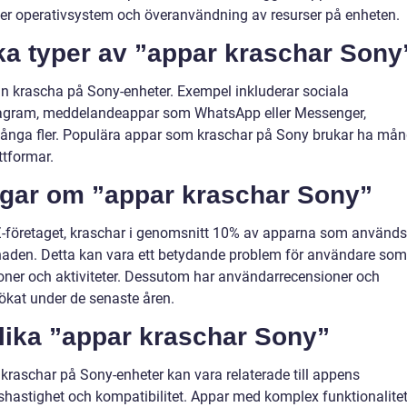
ler operativsystem och överanvändning av resurser på enheten.
ika typer av ”appar kraschar Sony
an krascha på Sony-enheter. Exempel inkluderar sociala
tagram, meddelandeappar som WhatsApp eller Messenger,
många fler. Populära appar som kraschar på Sony brukar ha må
ttformar.
ngar om ”appar kraschar Sony”
Z-företaget, kraschar i genomsnitt 10% av apparna som används
aden. Detta kan vara ett betydande problem för användare som
oner och aktiviteter. Dessutom har användarrecensioner och
 ökat under de senaste åren.
olika ”appar kraschar Sony”
kraschar på Sony-enheter kan vara relaterade till appens
gshastighet och kompatibilitet. Appar med komplex funktionalite