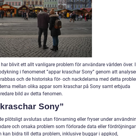
r blivit ett allt vanligare problem för användare världen över. I
jupdykning i fenomenet ”appar kraschar Sony” genom att analyse
 drabbas och de historiska för- och nackdelarna med detta probl
aderna mellan olika appar som kraschar på Sony samt erbjuda
bredare bild av detta fenomen.
 kraschar Sony”
 plötsligt avslutas utan förvarning eller fryser under användni
ndare och orsaka problem som förlorade data eller fördröjningar 
m kan bidra till detta problem, inklusive buggar i appkod,