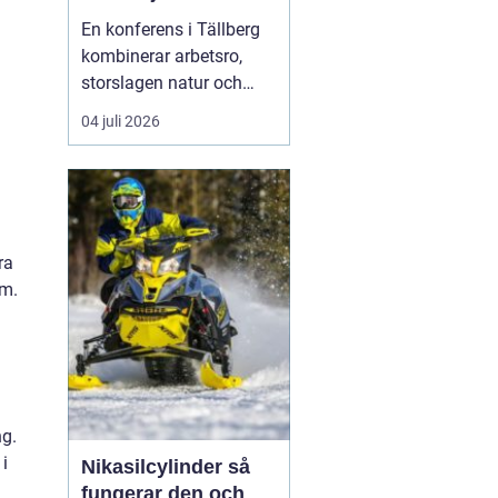
En konferens i Tällberg
kombinerar arbetsro,
storslagen natur och
genuin dalakultur. Här
04 juli 2026
möts grupper som vill ha
mer än bara en
standardlokal med
projektor och block.
Läget vid Siljan, de
ra
klassiska trähusen och
em.
den stilla bymiljön
skapar en inramnin...
ng.
i
Nikasilcylinder så
fungerar den och