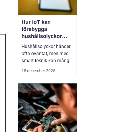
Hur IoT kan
förebygga
hushållsolyckor
innan de inträffar
Hushållsolyckor händer
ofta oväntat, men med
smart teknik kan många
av dem förebyggas
15 december 2025
innan de inträffar. IoT-
enheter, eller Internet of
Things, gör det möjligt
för hemmet att övervaka
och reagera p...