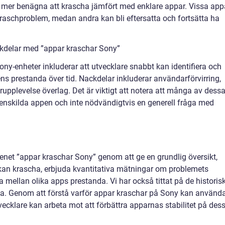
 mer benägna att krascha jämfört med enklare appar. Vissa app
kraschproblem, medan andra kan bli eftersatta och fortsätta ha
ckdelar med ”appar kraschar Sony”
ny-enheter inkluderar att utvecklare snabbt kan identifiera och
ens prestanda över tid. Nackdelar inkluderar användarförvirring,
pplevelse överlag. Det är viktigt att notera att många av dess
 enskilda appen och inte nödvändigtvis en generell fråga med
menet ”appar kraschar Sony” genom att ge en grundlig översikt,
 kan krascha, erbjuda kvantitativa mätningar om problemets
 mellan olika apps prestanda. Vi har också tittat på de historis
a. Genom att förstå varför appar kraschar på Sony kan använd
cklare kan arbeta mot att förbättra apparnas stabilitet på des