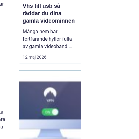
ar
Vhs till usb så
räddar du dina
gamla videominnen
Många hem har
fortfarande hyllor fulla
av gamla videoband.
Familjefester, barns
a
12 maj 2026
första steg, resor och
högtider allt ligger kvar
på ett skört magnetband
som sakta bryts ner.
Samtidigt försvinner
fungerande videospelare
från marknaden. För den
ka
som vi...
are
sa