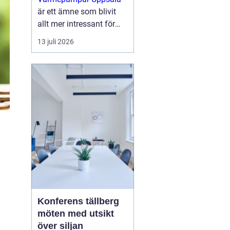
är ett ämne som blivit
allt mer intressant för
villaägare,
13 juli 2026
bostadsrättsföreningar
och mindre
fastighetsägare som vill
sänka sina
energikostnader och
samtidigt g...
Konferens tällberg
möten med utsikt
över siljan