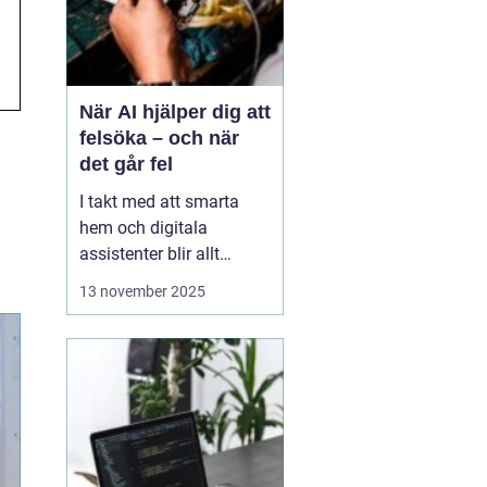
När AI hjälper dig att
felsöka – och när
det går fel
I takt med att smarta
hem och digitala
assistenter blir allt
vanligare, har artificiell
13 november 2025
intelligens blivit en
naturlig del av vår
tekniska vardag. Vi
frågar AI om allt från
varför Wi-Fi:et plötsligt
kraschar till hur vi &a...