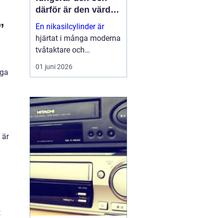
därför är den värd
att rädda
”
En nikasilcylinder är
hjärtat i många moderna
tvåtaktare och
högpresterande
01 juni 2026
nga
fyrtaktsmotorer. När
beläggningen skadas
förlorar motorn både
kraft och livslängd.
Samtidigt går många
cylindrar att rädda till en
 är
b...
t