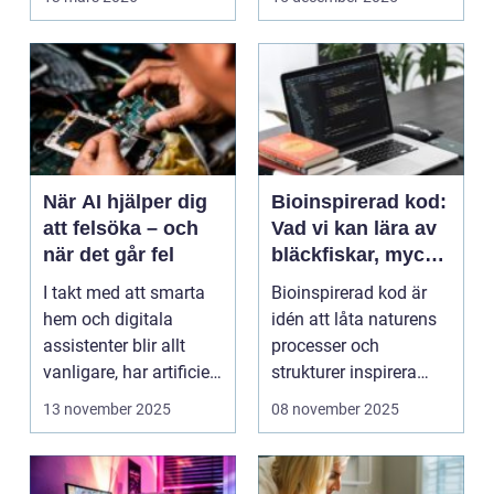
När AI hjälper dig
Bioinspirerad kod:
att felsöka – och
Vad vi kan lära av
när det går fel
bläckfiskar, mycel
och mossa när vi
I takt med att smarta
Bioinspirerad kod är
bygger nya system
hem och digitala
idén att låta naturens
assistenter blir allt
processer och
vanligare, har artificiell
strukturer inspirera
intelligens ...
hur...
13 november 2025
08 november 2025