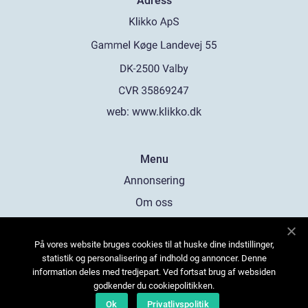
Adress
web:
www.klikko.dk
Menu
Annonsering
Om oss
Cookies
På vores website bruges cookies til at huske dine indstillinger,
Kontakta oss
statistik og personalisering af indhold og annoncer. Denne
Sitemap
information deles med tredjepart. Ved fortsat brug af websiden
godkender du cookiepolitikken.
Ok
Privatlivspolitik