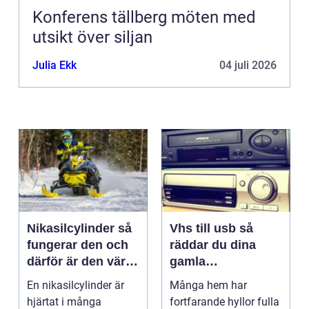
Konferens tällberg möten med
utsikt över siljan
Julia Ekk
04 juli 2026
Nikasilcylinder så
Vhs till usb så
fungerar den och
räddar du dina
därför är den värd
gamla
att rädda
videominnen
En nikasilcylinder är
Många hem har
hjärtat i många
fortfarande hyllor fulla