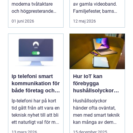
moderna tvåtaktare
av gamla videoband.
och högpresterande
Familjefester, barns
fyrtaktsmotorer. När
första steg, resor o...
01 juni 2026
12 maj 2026
bel...
Ip telefoni smart
Hur IoT kan
kommunikation för
förebygga
både företag och
hushållsolyckor
privatpersoner
innan de inträffar
Ip-telefoni har på kort
Hushållsolyckor
tid gått från att vara en
händer ofta oväntat,
teknisk nyhet till att bli
men med smart teknik
ett naturligt val för m...
kan många av dem
f&o...
13 mars 2026
15 december 2025