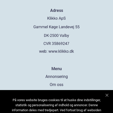
Adress
web:
www.klikko.dk
Menu
Annonsering
Om oss
Cookies
På vores website bruges cookies til at huske dine indstillinger,
Kontakta oss
statistik og personalisering af indhold og annoncer. Denne
Sitemap
information deles med tredjepart. Ved fortsat brug af websiden