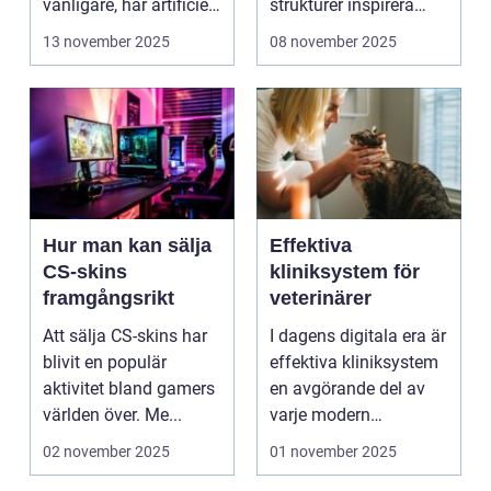
vanligare, har artificiell
strukturer inspirera
intelligens ...
hur...
13 november 2025
08 november 2025
Hur man kan sälja
Effektiva
CS-skins
kliniksystem för
framgångsrikt
veterinärer
Att sälja CS-skins har
I dagens digitala era är
blivit en populär
effektiva kliniksystem
aktivitet bland gamers
en avgörande del av
världen över. Me...
varje modern
veterin&a...
02 november 2025
01 november 2025