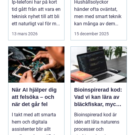
Ip-telefoni har på kort
Hushållsolyckor
tid gått från att vara en
händer ofta oväntat,
teknisk nyhet till att bli
men med smart teknik
ett naturligt val för m...
kan många av dem
f&o...
13 mars 2026
15 december 2025
När AI hjälper dig
Bioinspirerad kod:
att felsöka – och
Vad vi kan lära av
när det går fel
bläckfiskar, mycel
och mossa när vi
I takt med att smarta
Bioinspirerad kod är
bygger nya system
hem och digitala
idén att låta naturens
assistenter blir allt
processer och