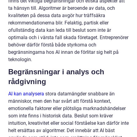
finns det viktiga begränsningar och etiska aspekter att
ta hänsyn till. Algoritmer är beroende av data, och
kvaliteten på dessa data avgör hur träffsäkra
rekommendationerna blir. Felaktig, partisk eller
ofullständig data kan leda till beslut som inte är
optimala och i värsta fall skada företaget. Entreprenörer
behöver därför förstå både styrkorna och
begränsningarna hos AI innan de förlitar sig helt på
teknologin.
Begränsningar i analys och
rådgivning
AI kan analysera
stora datamängder snabbare än
människor, men den har svårt att förstå kontext,
emotionella faktorer eller plötsliga marknadshändelser
som inte finns i historisk data. Beslut som kräver
intuition, kreativitet eller social förståelse kan därför inte
helt ersättas av algoritmer. Det innebär att AI bäst