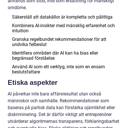
används som stöd, inte som ersättning för mänskligt
omdöme.
Säkerställ att datakällor är kompletta och pålitliga
Kombinera AI-insikter med mänsklig erfarenhet och
intuition
Granska regelbundet rekommendationer för att
undvika felbeslut
Identifiera områden där AI kan ha bias eller
begränsad förståelse
Använd AI som ett verktyg, inte som en ensam
beslutsfattare
Etiska aspekter
AI påverkar inte bara affärsresultat utan också
människor och samhälle. Rekommendationer som
baseras på partisk data kan förstärka ojämlikhet eller
diskriminering. Det är därför viktigt att entreprenörer
utvärderar algoritmernas transparens, förklaringsbarhet