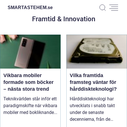
SMARTASTEHEM.
se
Framtid & Innovation
Vikbara mobiler
Vilka framtida
formade som böcker
framsteg väntar för
– nästa stora trend
hårddiskteknologi?
Teknikvärlden står inför ett
Hårddiskteknologi har
paradigmskifte när vikbara
utvecklats i snabb takt
mobiler med bokliknande...
under de senaste
decennierna, från de
f&ou...