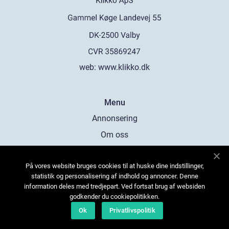
web:
www.klikko.dk
Menu
Annonsering
Om oss
Cookies
På vores website bruges cookies til at huske dine indstillinger,
Kontakta oss
statistik og personalisering af indhold og annoncer. Denne
Sitemap
information deles med tredjepart. Ved fortsat brug af websiden
godkender du cookiepolitikken.
Ok
Privatlivspolitik