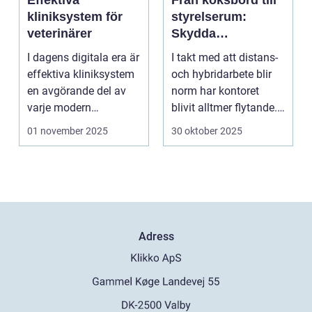
kliniksystem för
styrelserum:
veterinärer
Skydda
företagsdata när
I dagens digitala era är
I takt med att distans-
kontoret är överallt
effektiva kliniksystem
och hybridarbete blir
en avgörande del av
norm har kontoret
varje modern
blivit alltmer flytande.
veterin&a...
Företa...
01 november 2025
30 oktober 2025
Adress