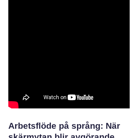
Arbetsflöde på språng: När
skärmytan blir avgörande