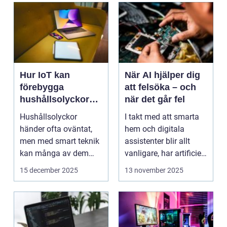
Hur IoT kan
När AI hjälper dig
förebygga
att felsöka – och
hushållsolyckor
när det går fel
innan de inträffar
Hushållsolyckor
I takt med att smarta
händer ofta oväntat,
hem och digitala
men med smart teknik
assistenter blir allt
kan många av dem
vanligare, har artificiell
f&o...
intelligens ...
15 december 2025
13 november 2025