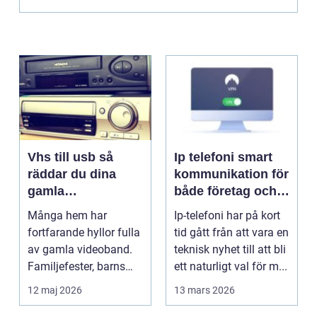
Vhs till usb så
Ip telefoni smart
räddar du dina
kommunikation för
gamla
både företag och
videominnen
privatpersoner
Många hem har
Ip-telefoni har på kort
fortfarande hyllor fulla
tid gått från att vara en
av gamla videoband.
teknisk nyhet till att bli
Familjefester, barns
ett naturligt val för m...
första steg, resor o...
12 maj 2026
13 mars 2026