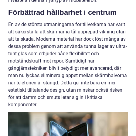
investera i denna nya typ av mobiltelefon.
Förbättrad hållbarhet i centrum
En av de största utmaningarna för tillverkarna har varit
att säkerställa att skärmarna tål upprepad vikning utan
att ta skada. Moderna material har dock löst många av
dessa problem genom att använda tunna lager av ultra-
tunt glas som erbjuder både flexibilitet och
motståndskraft mot repor. Samtidigt har
gångjärnstekniken blivit betydligt mer avancerad, där
man nu lyckas eliminera glappet mellan skärmhalvorna
när telefonen är stängd. Detta ger inte bara en mer
estetiskt tilltalande design, utan minskar också risken
för att damm och smuts letar sig in i kritiska
komponenter.