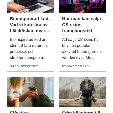
Bioinspirerad kod:
Hur man kan sälja
Vad vi kan lära av
CS-skins
bläckfiskar, mycel
framgångsrikt
och mossa när vi
Bioinspirerad kod är
Att sälja CS-skins har
bygger nya system
idén att låta naturens
blivit en populär
processer och
aktivitet bland gamers
strukturer inspirera
världen över. Me...
hur...
08 november 2025
02 november 2025
Effektiva
Från köksbord till