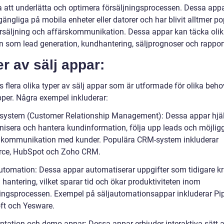
 att underlätta och optimera försäljningsprocessen. Dessa app
lgängliga på mobila enheter eller datorer och har blivit alltmer p
rsäljning och affärskommunikation. Dessa appar kan täcka oli
 som lead generation, kundhantering, säljprognoser och rapport
r av sälj appar:
s flera olika typer av sälj appar som är utformade för olika beh
per. Några exempel inkluderar:
system (Customer Relationship Management): Dessa appar hjälp
anisera och hantera kundinformation, följa upp leads och möjlig
v kommunikation med kunder. Populära CRM-system inkluderar
rce, HubSpot och Zoho CRM.
automation: Dessa appar automatiserar uppgifter som tidigare k
hantering, vilket sparar tid och ökar produktiviteten inom
ningsprocessen. Exempel på säljautomationsappar inkluderar Pip
ft och Yesware.
entation och demo-appar: Dessa appar erbjuder interaktiva sätt a