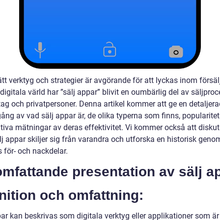
ätt verktyg och strategier är avgörande för att lyckas inom försälj
igitala värld har ”sälj appar” blivit en oumbärlig del av säljpro
tag och privatpersoner. Denna artikel kommer att ge en detaljera
ng av vad sälj appar är, de olika typerna som finns, popularite
tiva mätningar av deras effektivitet. Vi kommer också att diskut
lj appar skiljer sig från varandra och utforska en historisk gen
 för- och nackdelar.
mfattande presentation av sälj a
nition och omfattning:
ar kan beskrivas som digitala verktyg eller applikationer som är