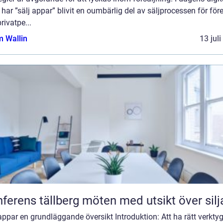
 har ”sälj appar” blivit en oumbärlig del av säljprocessen för för
rivatpe...
 Wallin
13 jul
Konferens tällberg möten med utsikt över si
appar en grundläggande översikt Introduktion: Att ha rätt verkty