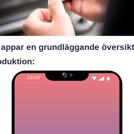
j appar en grundläggande översik
oduktion: