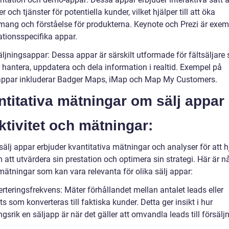
r och tjänster för potentiella kunder, vilket hjälper till att öka
ang och förståelse för produkterna. Keynote och Prezi är exem
ationsspecifika appar.
äljningsappar: Dessa appar är särskilt utformade för fältsäljare
 hantera, uppdatera och dela information i realtid. Exempel på
jappar inkluderar Badger Maps, iMap och Map My Customers.
titativa mätningar om sälj appar
ktivitet och mätningar:
älj appar erbjuder kvantitativa mätningar och analyser för att h
 att utvärdera sin prestation och optimera sin strategi. Här är n
mätningar som kan vara relevanta för olika sälj appar:
rteringsfrekvens: Mäter förhållandet mellan antalet leads eller
s som konverteras till faktiska kunder. Detta ger insikt i hur
srik en säljapp är när det gäller att omvandla leads till försäljn