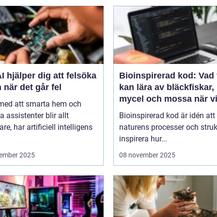
I hjälper dig att felsöka
Bioinspirerad kod: Vad 
 när det går fel
kan lära av bläckfiskar,
mycel och mossa när v
 med att smarta hem och
bygger nya system
a assistenter blir allt
Bioinspirerad kod är idén att
re, har artificiell intelligens
naturens processer och struk
inspirera hur...
ember 2025
08 november 2025