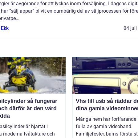
egier är avgörande för att lyckas inom försäljning. I dagens digit
 har ”sälj appar” blivit en oumbärlig del av säljprocessen för för
rivatpe...
 Ekk
04 jul
linder så fungerar
Vhs till usb så räddar du
ch därför är den värd
dina gamla videominne
ädda
Många hem har fortfarande h
asilcylinder är hjärtat i
fulla av gamla videoband.
 moderna tvåtaktare och
Familjefester, barns första st