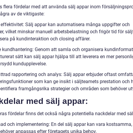
ns flera fördelar med att använda sälj appar inom försäljningspr
ågra av de viktigaste:
 effektivitet: Sälj appar kan automatisera många uppgifter och
r, vilket minskar manuell arbetsbelastning och frigör tid för säl
sera på kundinteraktion och closing affärer.
re kundhantering: Genom att samla och organisera kundinformat
kturerat sätt kan sälj appar hjälpa till att leverera en mer personl
rsydd kundupplevelse.
ättrad rapportering och analys: Sälj appar erbjuder oftast omfat
eringsfunktioner som kan ge insikt i säljteamets prestation och 
 identifiera framgångsrika strategier och områden som behöver ut
kdelar med sälj appar:
ras fördelar finns det också några potentiella nackdelar med säl
nad och implementering: En del sälj appar kan vara kostsamma, 
ehöver anpassas efter företagets unika behov.