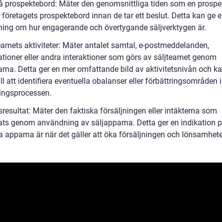
på prospektebord: Mäter den genomsnittliga tiden som en prospe
 företagets prospektebord innan de tar ett beslut. Detta kan ge 
ning om hur engagerande och övertygande säljverktygen är.
teamets aktiviteter: Mäter antalet samtal, e-postmeddelanden,
ationer eller andra interaktioner som görs av säljteamet genom
arna. Detta ger en mer omfattande bild av aktivitetsnivån och k
ill att identifiera eventuella obalanser eller förbättringsområden
ningsprocessen.
sresultat: Mäter den faktiska försäljningen eller intäkterna som
ats genom användning av säljapparna. Detta ger en indikation p
va apparna är när det gäller att öka försäljningen och lönsamhet