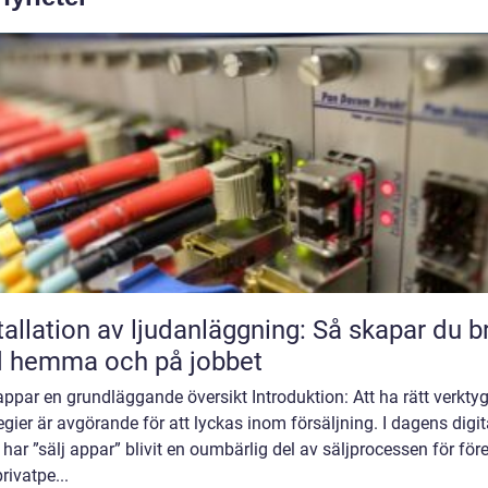
tallation av ljudanläggning: Så skapar du b
d hemma och på jobbet
appar en grundläggande översikt Introduktion: Att ha rätt verkty
egier är avgörande för att lyckas inom försäljning. I dagens digit
 har ”sälj appar” blivit en oumbärlig del av säljprocessen för för
rivatpe...