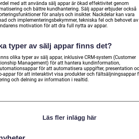
ördel med att använda sälj appar är ökad effektivitet genom
matisering och bättre kundhantering. Sälj appar erbjuder också
rteringsfunktioner för analys och insikter. Nackdelar kan vara
nad och implementeringsbekymmer, tekniska fel och behovet av
darens motivation för att dra full nytta av appar.
ka typer av sälj appar finns det?
finns olika typer av sälj appar, inklusive CRM-system (Customer
tionship Management) för att hantera kundinformation,
automationsappar för att automatisera uppgifter, presentation o
appar för att interaktivt visa produkter och fältsäljningsappar 
ring och delning av information i realtid.
Läs fler inlägg här
 nyheter