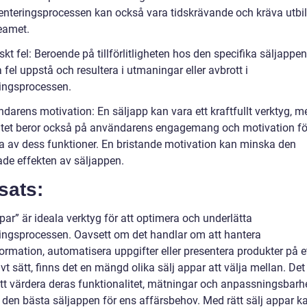
nteringsprocessen kan också vara tidskrävande och kräva utbi
teamet.
skt fel: Beroende på tillförlitligheten hos den specifika säljappe
 fel uppstå och resultera i utmaningar eller avbrott i
ningsprocessen.
ndarens motivation: En säljapp kan vara ett kraftfullt verktyg, 
vitet beror också på användarens engagemang och motivation för
tta av dess funktioner. En bristande motivation kan minska den
ade effekten av säljappen.
sats:
par” är ideala verktyg för att optimera och underlätta
ningsprocessen. Oavsett om det handlar om att hantera
ormation, automatisera uppgifter eller presentera produkter på e
ivt sätt, finns det en mängd olika sälj appar att välja mellan. Det
att värdera deras funktionalitet, mätningar och anpassningsbarhe
ta den bästa säljappen för ens affärsbehov. Med rätt sälj appar 