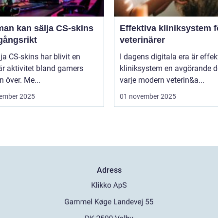
man kan sälja CS-skins
Effektiva kliniksystem f
gångsrikt
veterinärer
lja CS-skins har blivit en
I dagens digitala era är effek
r aktivitet bland gamers
kliniksystem en avgörande d
n över. Me...
varje modern veterin&a...
ember 2025
01 november 2025
Adress