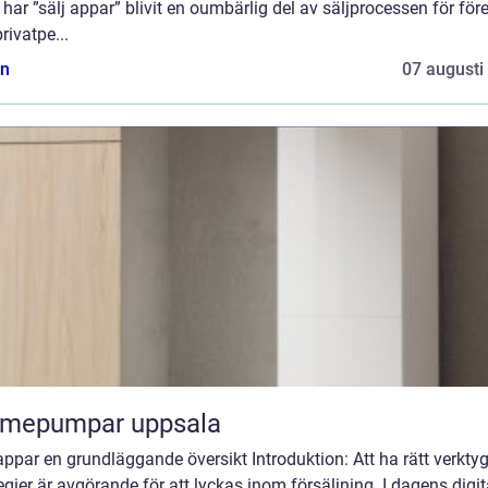
 har ”sälj appar” blivit en oumbärlig del av säljprocessen för för
rivatpe...
n
07 augusti
rmepumpar uppsala
appar en grundläggande översikt Introduktion: Att ha rätt verkty
egier är avgörande för att lyckas inom försäljning. I dagens digit