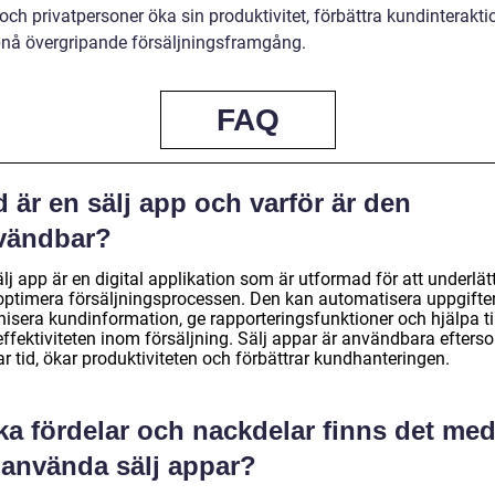
och privatpersoner öka sin produktivitet, förbättra kundinterakt
nå övergripande försäljningsframgång.
FAQ
 är en sälj app och varför är den
vändbar?
lj app är en digital applikation som är utformad för att underlät
optimera försäljningsprocessen. Den kan automatisera uppgifter
isera kundinformation, ge rapporteringsfunktioner och hjälpa til
effektiviteten inom försäljning. Sälj appar är användbara efters
r tid, ökar produktiviteten och förbättrar kundhanteringen.
ka fördelar och nackdelar finns det me
 använda sälj appar?