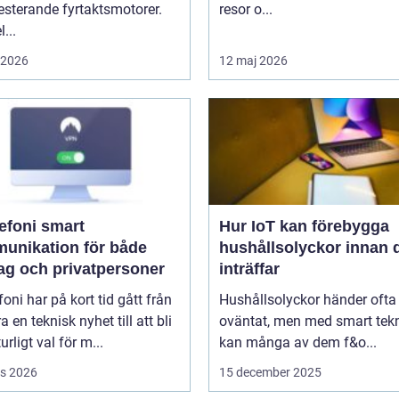
sterande fyrtaktsmotorer.
resor o...
...
i 2026
12 maj 2026
oni smart
Hur IoT kan förebygga
unikation för både
hushållsolyckor innan 
tag och privatpersoner
inträffar
efoni har på kort tid gått från
Hushållsolyckor händer ofta
a en teknisk nyhet till att bli
oväntat, men med smart tek
urligt val för m...
kan många av dem f&o...
s 2026
15 december 2025