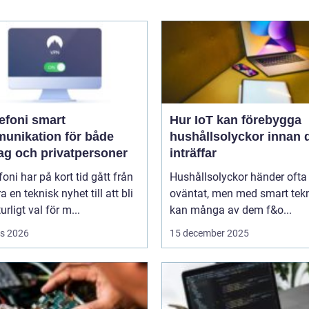
oni smart
Hur IoT kan förebygga
unikation för både
hushållsolyckor innan 
tag och privatpersoner
inträffar
efoni har på kort tid gått från
Hushållsolyckor händer ofta
a en teknisk nyhet till att bli
oväntat, men med smart tek
urligt val för m...
kan många av dem f&o...
s 2026
15 december 2025