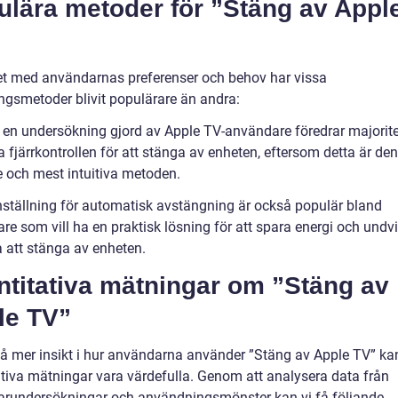
ulära metoder för ”Stäng av Appl
het med användarnas preferenser och behov har vissa
ngsmetoder blivit populärare än andra:
t en undersökning gjord av Apple TV-användare föredrar majorite
fjärrkontrollen för att stänga av enheten, eftersom detta är den
e och mest intuitiva metoden.
nställning för automatisk avstängning är också populär bland
e som vill ha en praktisk lösning för att spara energi och undvi
att stänga av enheten.
ntitativa mätningar om ”Stäng av
le TV”
 få mer insikt i hur användarna använder ”Stäng av Apple TV” ka
ativa mätningar vara värdefulla. Genom att analysera data från
rundersökningar och användningsmönster kan vi få följande