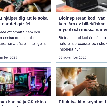
I hjälper dig att felsöka
Bioinspirerad kod: Vad 
 när det går fel
kan lära av bläckfiskar,
mycel och mossa när v
 med att smarta hem och
bygger nya system
a assistenter blir allt
Bioinspirerad kod är idén att
re, har artificiell intelligens
naturens processer och struk
inspirera hur...
ember 2025
08 november 2025
man kan sälja CS-skins
Effektiva kliniksystem f