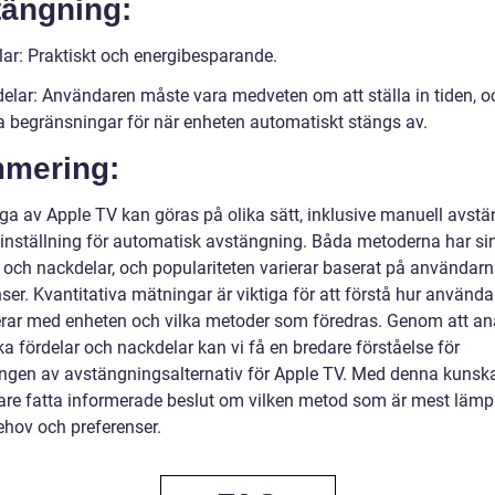
tängning:
lar: Praktiskt och energibesparande.
elar: Användaren måste vara medveten om att ställa in tiden, o
a begränsningar för när enheten automatiskt stängs av.
mering:
nga av Apple TV kan göras på olika sätt, inklusive manuell avst
sinställning för automatisk avstängning. Båda metoderna har si
r och nackdelar, och populariteten varierar baserat på användar
ser. Kvantitativa mätningar är viktiga för att förstå hur använda
erar med enheten och vilka metoder som föredras. Genom att an
ka fördelar och nackdelar kan vi få en bredare förståelse för
ingen av avstängningsalternativ för Apple TV. Med denna kunsk
re fatta informerade beslut om vilken metod som är mest lämpl
ehov och preferenser.