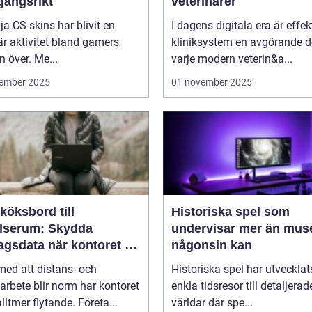
gångsrikt
veterinärer
lja CS-skins har blivit en
I dagens digitala era är effek
r aktivitet bland gamers
kliniksystem en avgörande d
n över. Me...
varje modern veterin&a...
ember 2025
01 november 2025
köksbord till
Historiska spel som
elserum: Skydda
undervisar mer än mus
agsdata när kontoret är
någonsin kan
llt
 med att distans- och
Historiska spel har utvecklat
arbete blir norm har kontoret
enkla tidsresor till detaljerad
alltmer flytande. Företa...
världar där spe...