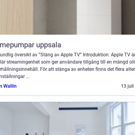
rmepumpar uppsala
undlig översikt av ”Stäng av Apple TV” Introduktion: Apple TV ä
lär streamingenhet som ger användare tillgång till en mängd ol
hållningsinnehåll. För att stänga av enheten finns det flera alte
nställningar ...
 Wallin
13 jul