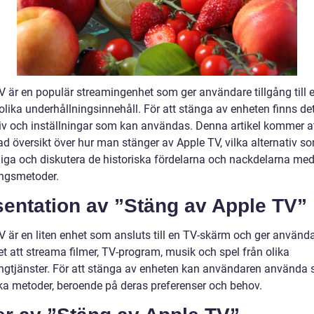
V är en populär streamingenhet som ger användare tillgång till 
lika underhållningsinnehåll. För att stänga av enheten finns det
tiv och inställningar som kan användas. Denna artikel kommer a
ad översikt över hur man stänger av Apple TV, vilka alternativ s
gliga och diskutera de historiska fördelarna och nackdelarna med
ngsmetoder.
sentation av ”Stäng av Apple TV”
V är en liten enhet som ansluts till en TV-skärm och ger använd
t att streama filmer, TV-program, musik och spel från olika
ngtjänster. För att stänga av enheten kan användaren använda 
lika metoder, beroende på deras preferenser och behov.