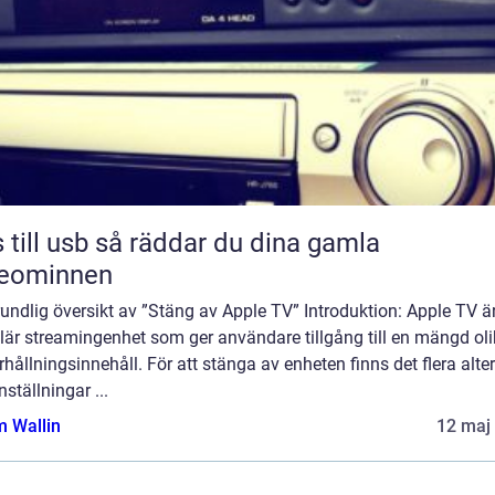
sb så räddar du dina gamla
deominnen
undlig översikt av ”Stäng av Apple TV” Introduktion: Apple TV ä
lär streamingenhet som ger användare tillgång till en mängd ol
hållningsinnehåll. För att stänga av enheten finns det flera alte
nställningar ...
 Wallin
12 maj