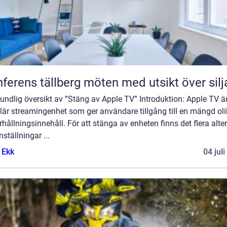
Konferens tällberg möten med utsikt över si
undlig översikt av ”Stäng av Apple TV” Introduktion: Apple TV ä
lär streamingenhet som ger användare tillgång till en mängd ol
hållningsinnehåll. För att stänga av enheten finns det flera alte
nställningar ...
 Ekk
04 jul