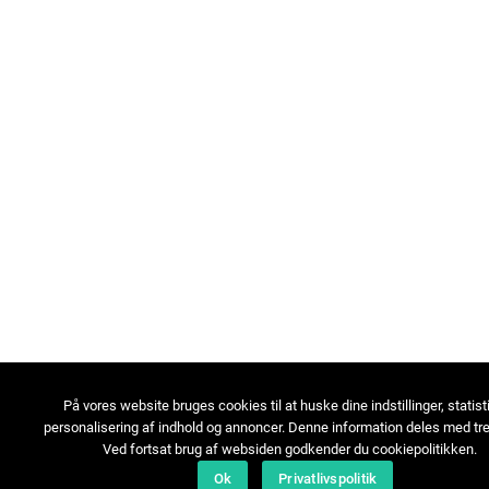
På vores website bruges cookies til at huske dine indstillinger, statist
personalisering af indhold og annoncer. Denne information deles med tre
Ved fortsat brug af websiden godkender du cookiepolitikken.
Ok
Privatlivspolitik