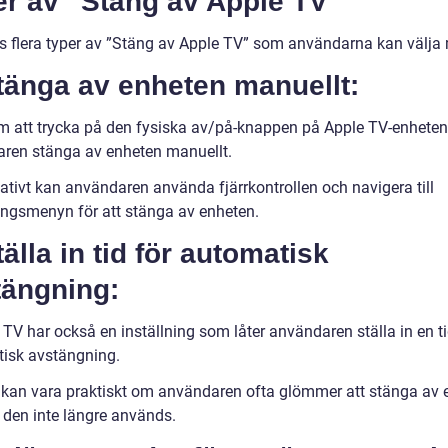
er av ”Stäng av Apple TV”
ns flera typer av ”Stäng av Apple TV” som användarna kan välja 
tänga av enheten manuellt:
 att trycka på den fysiska av/på-knappen på Apple TV-enheten
ren stänga av enheten manuellt.
ativt kan användaren använda fjärrkontrollen och navigera till
ningsmenyn för att stänga av enheten.
tälla in tid för automatisk
tängning:
TV har också en inställning som låter användaren ställa in en ti
isk avstängning.
 kan vara praktiskt om användaren ofta glömmer att stänga av 
t den inte längre används.