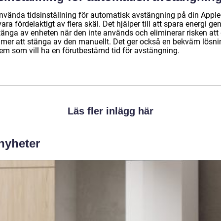
använda tidsinställning för automatisk avstängning på din Appl
ara fördelaktigt av flera skäl. Det hjälper till att spara energi g
stänga av enheten när den inte används och eliminerar risken att
mer att stänga av den manuellt. Det ger också en bekväm lösni
dem som vill ha en förutbestämd tid för avstängning.
Läs fler inlägg här
 nyheter