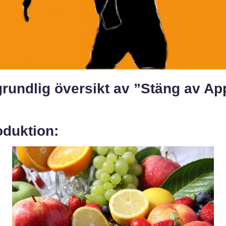
rundlig översikt av ”Stäng av Ap
oduktion: