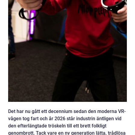
Det har nu gått ett decennium sedan den moderna VR-
vågen tog fart och år 2026 står industrin äntligen vid
den efterlängtade tröskeln till ett brett folkligt
genombrott. Tack vare en ny generation lätta, trådlösa