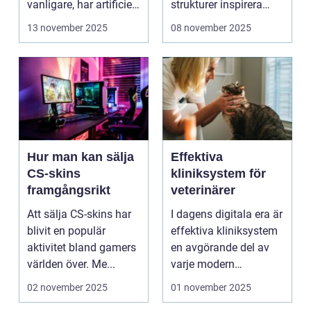
vanligare, har artificiell
strukturer inspirera
intelligens ...
hur...
13 november 2025
08 november 2025
Hur man kan sälja
Effektiva
CS-skins
kliniksystem för
framgångsrikt
veterinärer
Att sälja CS-skins har
I dagens digitala era är
blivit en populär
effektiva kliniksystem
aktivitet bland gamers
en avgörande del av
världen över. Me...
varje modern
veterin&a...
02 november 2025
01 november 2025