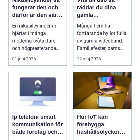
Nikasilcylinder så
Vhs till usb så
fungerar den och
räddar du dina
därför är den värd
gamla
att rädda
videominnen
En nikasilcylinder är
Många hem har
hjärtat i många
fortfarande hyllor fulla
moderna tvåtaktare
av gamla videoband.
och högpresterande
Familjefester, barns
fyrtaktsmotorer. När
första steg, resor o...
01 juni 2026
12 maj 2026
bel...
Ip telefoni smart
Hur IoT kan
kommunikation för
förebygga
både företag och
hushållsolyckor
privatpersoner
innan de inträffar