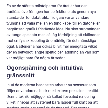
En av de största milstolparna för året är hur den
trådlösa överföringen har perfektionerats genom nya
standarder för datatrafik. Tidigare var användare
tvungna att välja mellan en tung kabel till en dator eller
begränsad grafik i fristående läge. Nu sker strömningen
av tunga speldata med så låg fördröjning att skillnaden
mot en fysisk koppling är omärklig för det mänskliga
ögat. Batterierna har också blivit mer energitäta vilket
ger en betydligt längre speltid per laddning än vad som
var möjligt bara för några år sedan.
Ögonspårning och intuitiva
gränssnitt
Inuti de moderna headseten arbetar nu sensorer som
följer användarens blick med extrem precision i realtid.
Denna teknik möjliggör så kallad foveated rendering
vilket innebär att systemet bara lägger full kraft på att