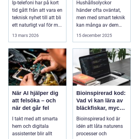
Ip-telefoni har på kort
Hushållsolyckor
tid gått från att vara en
händer ofta oväntat,
teknisk nyhet till att bli
men med smart teknik
ett naturligt val för m...
kan många av dem
f&o...
13 mars 2026
15 december 2025
När AI hjälper dig
Bioinspirerad kod:
att felsöka – och
Vad vi kan lära av
när det går fel
bläckfiskar, mycel
och mossa när vi
I takt med att smarta
Bioinspirerad kod är
bygger nya system
hem och digitala
idén att låta naturens
assistenter blir allt
processer och