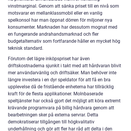
vinstmarginal. Genom att sänka priset till en nivå som
motsvarar en mellanklassmobil eller en vanlig
spelkonsol har man öppnat dörren för miljoner nya
konsumenter. Marknaden har dessutom mognat med
en fungerande andrahandsmarknad och fler
budgetalternativ som fortfarande håller en mycket hög
teknisk standard.
Förutom det lägre inköpspriset har även
driftskostnaderna sjunkit i takt med att hårdvaran blivit
mer användarvänlig och driftsäker. Man behöver inte
längre investera i en dyr speldator för att få en bra
upplevelse då de fristående enheterna har tillräcklig
kraft för de flesta applikationer. Molnbaserade
speltjänster har också gjort det möjligt att köra extremt
krävande programvara på billig hårdvara genom att
bearbetningen sker på externa servrar. Detta
demokratiserar tillgången till högkvalitativ
underhållning och gör att fler har råd att delta i den