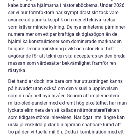
kabelbundna hjälmarna i historieböckerna. Under 2026
ser vi hur formfaktorn har krympt drastiskt tack vare
avancerad pannkaksoptik och mer effektiva kretsar
som kräver mindre kylning. De nya enheterna påminner
numera mer om ett par kraftiga skidglasögon än de
hjälmlika konstruktioner som dominerade marknaden
tidigare. Denna minskning i vikt och storlek är helt
avgörande för att tekniken ska accepteras av den breda
massan som värdesätter bekvämlighet framför ren
råstyrka.
Det handlar dock inte bara om hur utrustningen känns
på huvudet utan också om den visuella upplevelsen
som nu når helt nya nivåer. Genom att implementera
mikro-oled-paneler med extremt hög pixeltäthet har man
lyckats eliminera den så kallade nätmönstereffekten
som tidigare störde inlevelsen. När ögat inte längre kan
urskilja enskilda pixlar blir hjärnan snabbare lurad att
tro på den virtuella miljön. Detta i kombination med ett