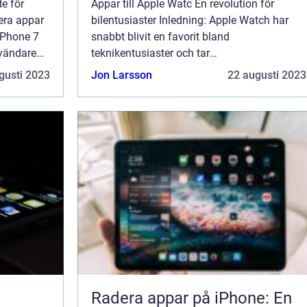
e för
Appar till Apple Watc En revolution för
dera appar
bilentusiaster Inledning: Apple Watch har
iPhone 7
snabbt blivit en favorit bland
nvändare
teknikentusiaster och tar
 eller när
användarupplevelsen till en helt ny nivå
gusti 2023
Jon Larsson
22 augusti 2023
 Gen...
genom sina innovativa funktioner och
appar. I denna artikel kommer vi ...
Radera appar på iPhone: En