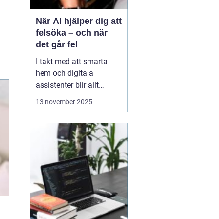
När AI hjälper dig att
felsöka – och när
det går fel
I takt med att smarta
hem och digitala
assistenter blir allt
vanligare, har artificiell
13 november 2025
intelligens blivit en
naturlig del av vår
tekniska vardag. Vi
frågar AI om allt från
varför Wi-Fi:et plötsligt
kraschar till hur vi &a...