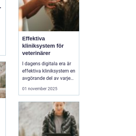
Effektiva
kliniksystem för
veterinärer
I dagens digitala era är
effektiva kliniksystem en
avgörande del av varje
modern veterinärpraktik.
01 november 2025
Dessa system hjälper
inte bara till att
effektivisera det dagliga
arbetet, utan förbättrar
också servicen som
r
erbju...