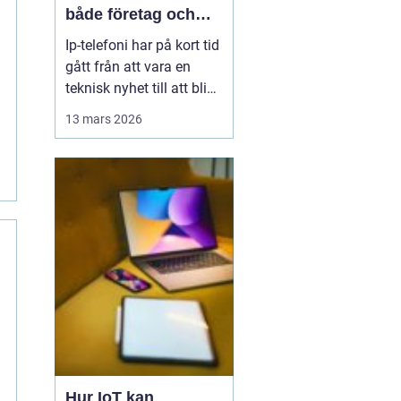
både företag och
privatpersoner
Ip-telefoni har på kort tid
gått från att vara en
teknisk nyhet till att bli
ett naturligt val för
13 mars 2026
många företag och hem.
När kopparnätet stängs
ner och mobilen tar över
vår vardag behövs
flexibla lösningar som
kombinerar klassisk
telefoni med modern...
Hur IoT kan