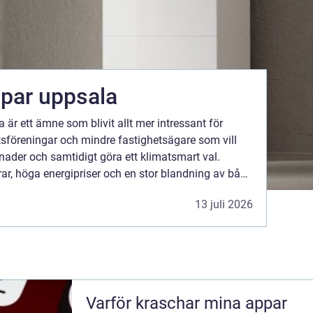
ar uppsala
r ett ämne som blivit allt mer intressant för
tsföreningar och mindre fastighetsägare som vill
nader och samtidigt göra ett klimatsmart val.
rar, höga energipriser och en stor blandning av både
lket gör valet av rätt värmepump extra viktigt....
13 juli 2026
Varför kraschar mina appar