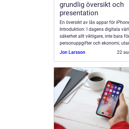
grundlig översikt och
presentation
En översikt av lås appar för iPhon
Introduktion: I dagens digitala värl
säkerhet allt viktigare, inte bara fö
personuppgifter och ekonomi, uta
för våra ägodelar som bilar. En av
Jon Larsson
22 au
effektiva sätten att skydda sin bi
att ...