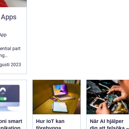
 Apps
App
ntial part
ing
sung
gusti 2023
tures and
 smart
Hur IoT kan
När AI hjälper
ikation
förebygga
dig att felsöka –