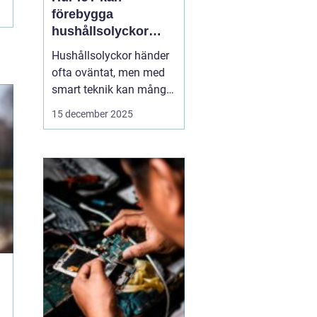
förebygga
hushållsolyckor
innan de inträffar
Hushållsolyckor händer
ofta oväntat, men med
smart teknik kan många
av dem förebyggas
15 december 2025
innan de inträffar. IoT-
enheter, eller Internet of
Things, gör det möjligt
för hemmet att övervaka
och reagera p...