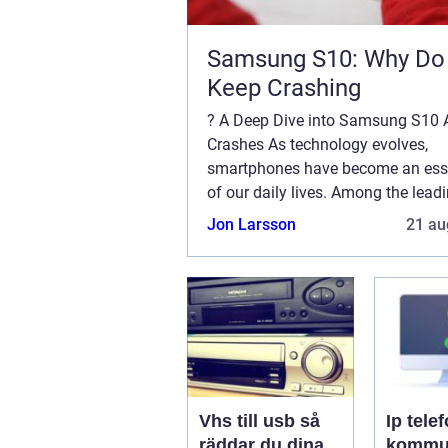
Samsung S10: Why Do
Keep Crashing
? A Deep Dive into Samsung S10 
Crashes As technology evolves,
smartphones have become an esse
of our daily lives. Among the lead
smartphone manufacturers, Sam
Jon Larsson
21 au
stands out with its innovative fea
premium quality. However, ...
Vhs till usb så
Ip telefoni
räddar du dina
kommun