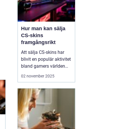
Hur man kan sälja
CS-skins
framgångsrikt
Att sälja CS-skins har
blivit en populär aktivitet
bland gamers världen
över. Men hur går man
02 november 2025
egentligen till väga för
att göra det på ett säkert
och lönsamt sätt? I den
här artikeln ...