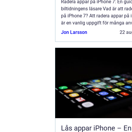
Radera appar på iPhone 7: En guid
biltidningens läsare Vad är att ra
på iPhone 7? Att radera appar på 
är en vanlig uppgift för många a
när lagringsutrymmet börjar ta slut
Jon Larsson
22 au
man vill organisera sin hemskärm.
Lås appar iPhone – En