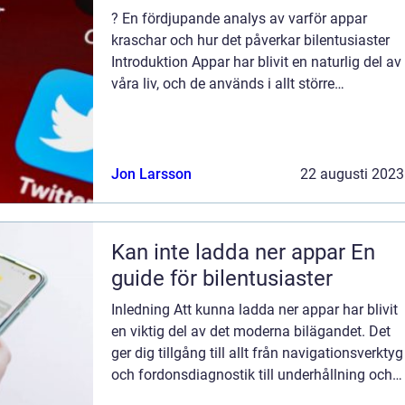
? En fördjupande analys av varför appar
kraschar och hur det påverkar bilentusiaster
Introduktion Appar har blivit en naturlig del av
våra liv, och de används i allt större
utsträckning även inom bilindustrin. Men vad
händer när dessa appar inte fung...
Jon Larsson
22 augusti 2023
Kan inte ladda ner appar En
guide för bilentusiaster
Inledning Att kunna ladda ner appar har blivit
en viktig del av det moderna bilägandet. Det
ger dig tillgång till allt från navigationsverktyg
och fordonsdiagnostik till underhållning och
anslutningsmöjligheter. Men vad händer när