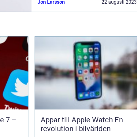
Jon Larsson
22 augusti 2023
du inte kan ladda n...
e 7 –
Appar till Apple Watch En
revolution i bilvärlden