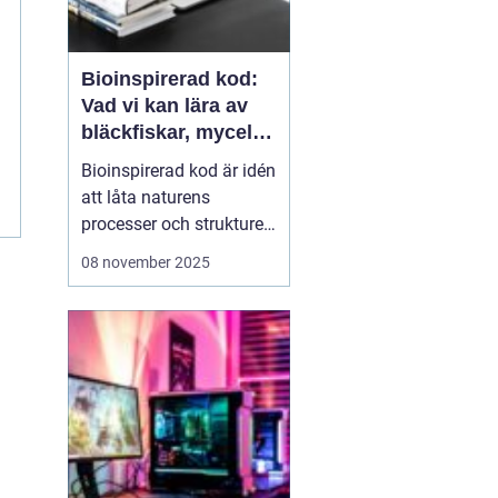
Bioinspirerad kod:
Vad vi kan lära av
bläckfiskar, mycel
och mossa när vi
Bioinspirerad kod är idén
bygger nya system
att låta naturens
processer och strukturer
inspirera hur vi skapar
08 november 2025
mjukvara. I stället för att
bygga system som är
stela, linjära och
centraliserade kan vi
hämta lärdom av orga...