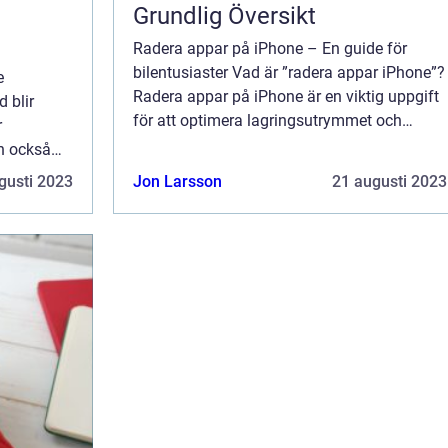
Grundlig Översikt
Radera appar på iPhone – En guide för
bilentusiaster Vad är ”radera appar iPhone”?
e
Radera appar på iPhone är en viktig uppgift
d blir
för att optimera lagringsutrymmet och
r
förbättra enhetens prestanda. Genom att ta
n också
bort oanvända appar kan ...
 de mest
gusti 2023
Jon Larsson
21 augusti 2023
l är genom