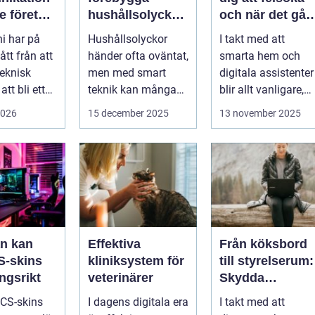
e företag
hushållsolyckor
och när det går
innan de
fel
ni har på
Hushållsolyckor
I takt med att
personer
inträffar
gått från att
händer ofta oväntat,
smarta hem och
teknisk
men med smart
digitala assistenter
 att bli ett
teknik kan många
blir allt vanligare,
 val för m...
av dem f&o...
har artificiell
2026
15 december 2025
13 november 2025
intelligens ...
n kan
Effektiva
Från köksbord
S-skins
kliniksystem för
till styrelserum:
ngsrikt
veterinärer
Skydda
företagsdata nä
 CS-skins
I dagens digitala era
I takt med att
kontoret är