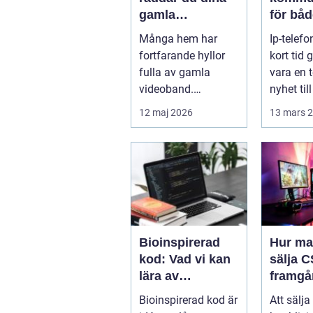
gamla
för båd
videominnen
och
Många hem har
Ip-telefo
privat
fortfarande hyllor
kort tid 
fulla av gamla
vara en 
videoband.
nyhet till
Familjefester, barns
naturligt
12 maj 2026
13 mars 
första steg, resor o...
Bioinspirerad
Hur ma
kod: Vad vi kan
sälja C
lära av
framgå
bläckfiskar,
Bioinspirerad kod är
Att sälja
mycel och